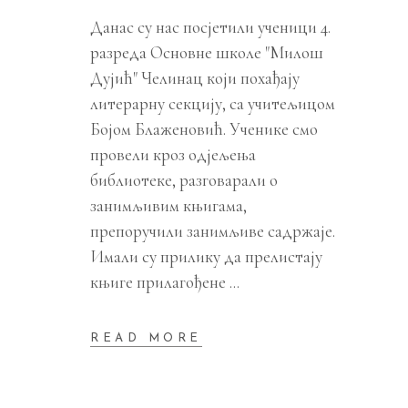
Данас су нас посјетили ученици 4.
разреда Основне школе "Милош
Дујић" Челинац који похађају
литерарну секцију, са учитељицом
Бојом Блаженовић. Ученике смо
провели кроз одјељења
библиотеке, разговарали о
занимљивим књигама,
препоручили занимљиве садржаје.
Имали су прилику да прелистају
књиге прилагођене
READ MORE