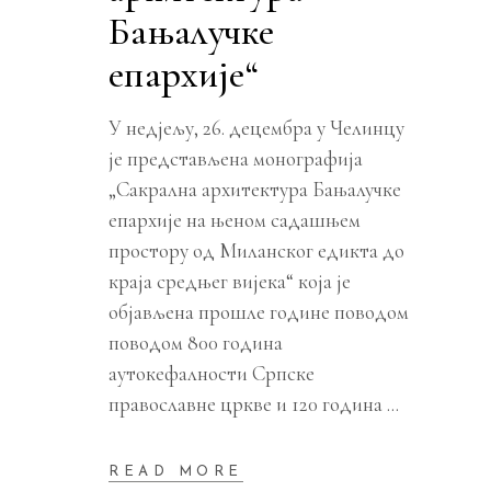
Бањалучке
епархије“
У недјељу, 26. децембра у Челинцу
је представљена монографија
„Сакрална архитектура Бањалучке
епархије на њеном садашњем
простору од Миланског едикта до
краја средњег вијека“ која је
објављена прошле године поводом
поводом 800 година
аутокефалности Српске
православне цркве и 120 година
READ MORE