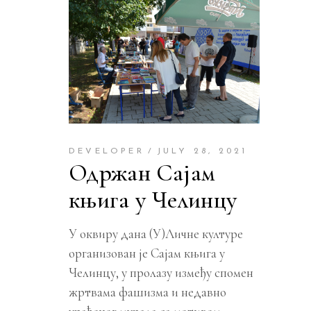
DEVELOPER
JULY 28, 2021
Одржан Сајам
књига у Челинцу
У оквиру дана (У)Личне културе
организован је Сајам књига у
Челинцу, у пролазу између спомен
жртвама фашизма и недавно