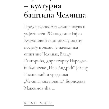
– културна
баштина Челинца
Предсједник Академије наука и
умјетности РС академик Рајко
Кузмановић 14. априла у радну
посјету примио је начелника
општине Челинац Владу
Глигорића, директорку Народне
библиотеке „Иво Андрић“ Јелену
Иванковић и уредника
„Челиначких новина“ Борислава
Максимовића.
READ MORE