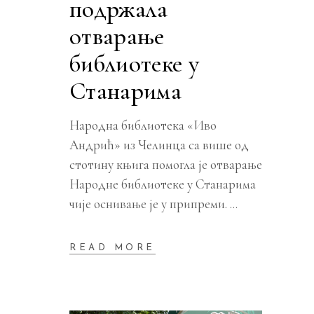
подржала
отварање
библиотеке у
Станарима
Народна библиотека «Иво
Андрић» из Челинца са више од
стотину књига помогла је отварање
Народне библиотеке у Станарима
чије оснивање је у припреми.
READ MORE