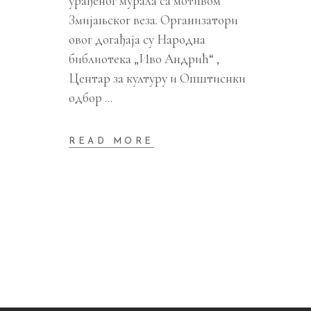
урађеног мурала са мотивом
Змијањског веза. Организатори
овог догађаја су Народна
библиотека „Иво Андрић“ ,
Центар за културу и Општиснки
одбор
READ MORE