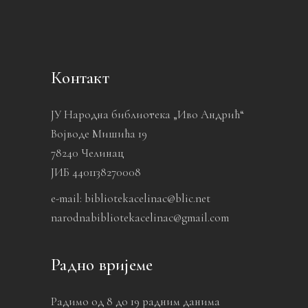
Контакт
ЈУ Народна библиотека „Иво Андрић“
Војводе Мишића 19
78240 Челинац
ЈИБ 4401138270008
e-mail: bibliotekacelinac@blic.net
narodnabibliotekacelinac@gmail.com
Радно вријеме
Радимо од 8 до 19 радним данима