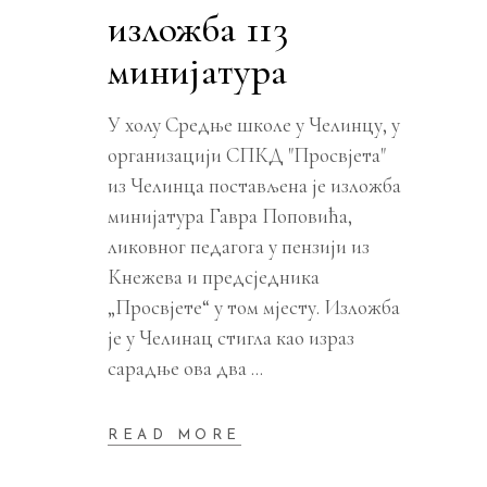
изложба 113
минијатура
У холу Средње школе у Челинцу, у
организацији СПКД "Просвјета"
из Челинца постављена је изложба
минијатура Гавра Поповића,
ликовног педагога у пензији из
Кнежева и предсједника
„Просвјете“ у том мјесту. Изложба
је у Челинац стигла као израз
сарадње ова два
READ MORE