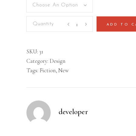
Choose An Option
V
ADD TO C
Word
quantity
SKU:
31
Category:
Design
Tags:
Fiction
,
New
developer