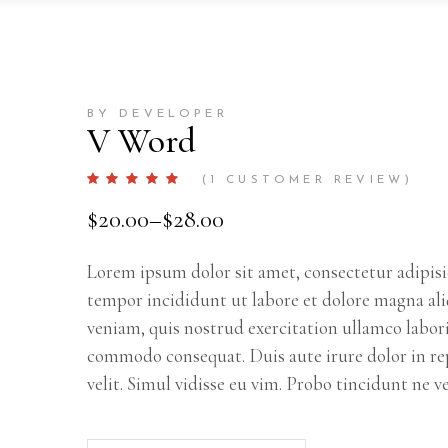
BY DEVELOPER
V Word
Rated
1
(
1
CUSTOMER REVIEW)
5.00
out
$
20.00
–
$
28.00
of 5
based
on
customer
rating
Lorem ipsum dolor sit amet, consectetur adipisi
tempor incididunt ut labore et dolore magna al
veniam, quis nostrud exercitation ullamco laboris
commodo consequat. Duis aute irure dolor in re
velit. Simul vidisse eu vim. Probo tincidunt ne ve