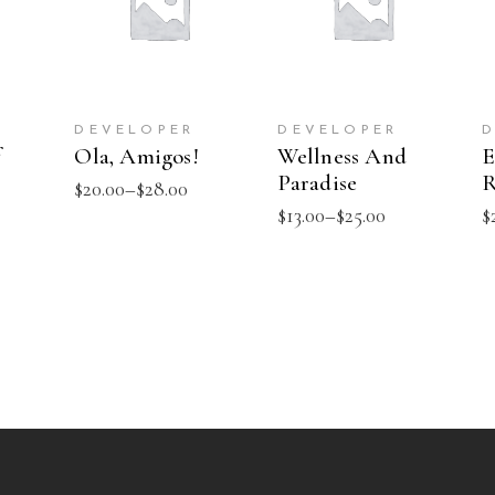
ART
OPTIONS
OPTIONS
DEVELOPER
DEVELOPER
D
f
Ola, Amigos!
Wellness And
E
Paradise
R
$
20.00
–
$
28.00
$
13.00
–
$
25.00
$