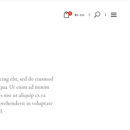
0
$
0.00
No products in the cart.
cing elit, sed do eiusmod
iqua. Ut enim ad minim
 nisi ut aliquip ex ea
prehenderit in voluptate
l.