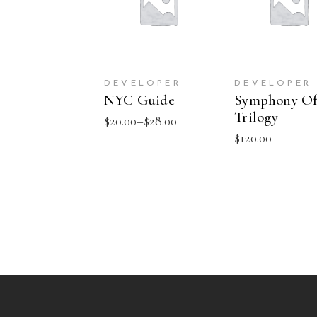
ADD TO C
OPTIONS
DEVELOPER
DEVELOPER
NYC Guide
Symphony O
Trilogy
$
20.00
–
$
28.00
$
120.00