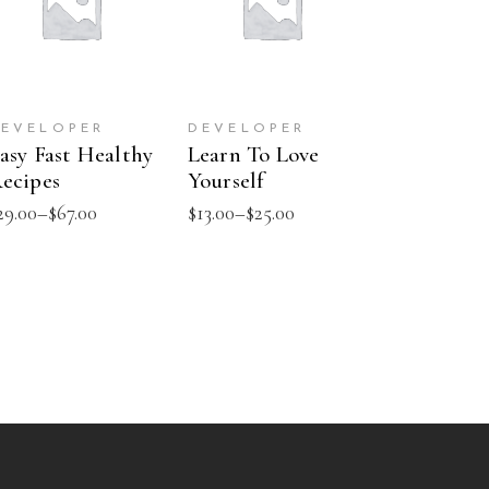
PRODUCTS
OPTIONS
EVELOPER
DEVELOPER
asy Fast Healthy
Learn To Love
ecipes
Yourself
29.00
–
$
67.00
$
13.00
–
$
25.00